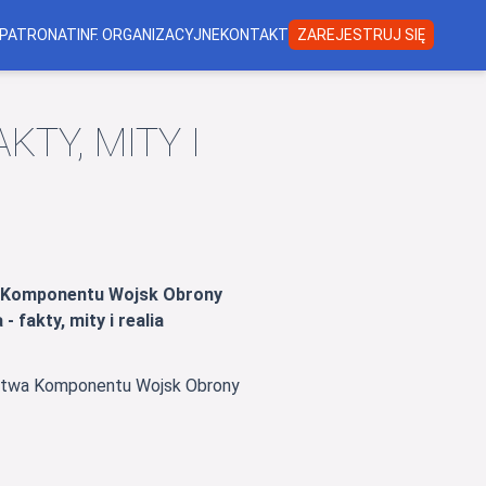
PATRONAT
INF. ORGANIZACYJNE
KONTAKT
ZAREJESTRUJ SIĘ
TY, MITY I
Komponentu Wojsk Obrony
- fakty, mity i realia
ztwa Komponentu Wojsk Obrony