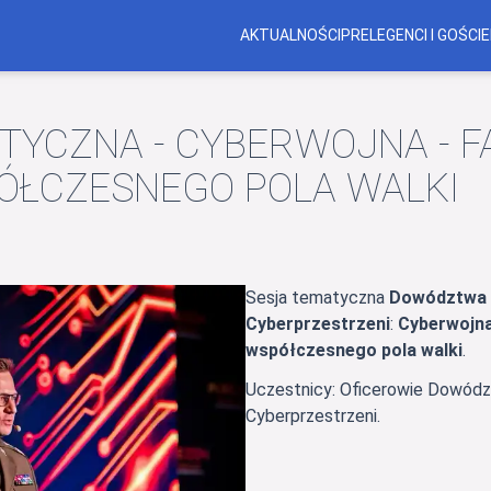
AKTUALNOŚCI
PRELEGENCI I GOŚCIE
TYCZNA - CYBERWOJNA - FAK
ÓŁCZESNEGO POLA WALKI
Sesja tematyczna
Dowództwa 
Cyberprzestrzeni
:
Cyberwojna 
współczesnego pola walki
.
Uczestnicy: Oficerowie Dowód
Cyberprzestrzeni.